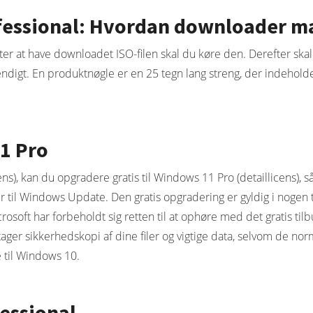
fessional: Hvordan downloader m
fter at have downloadet ISO-filen skal du køre den. Derefter ska
ndigt. En produktnøgle er en 25 tegn lang streng, der indehold
1 Pro
cens), kan du opgradere gratis til Windows 11 Pro (detaillicens)
fter til Windows Update. Den gratis opgradering er gyldig i nogen
oft har forbeholdt sig retten til at ophøre med det gratis tilb
 tager sikkerhedskopi af dine filer og vigtige data, selvom de no
e til Windows 10.
essional