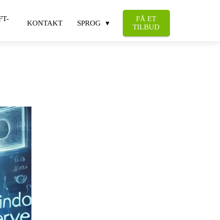
FT-
FÅ ET
KONTAKT
SPROG
TILBUD