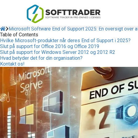
Microsoft Software End of Support 2025: En oversigt over a
Table of Contents
Hvilke Microsoft-produkter når deres End of Support i 2025?
Slut på support for Office 2016 og Office 2019
Slut på support for Windows Server 2012 og 2012 R2
Hvad betyder det for din organisation?
Kontakt os!