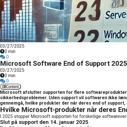
03/27/2025
3 min
0
Microsoft Software End of Support 2025:
03/27/2025
3 min
0
Content
Microsoft afslutter supporten for flere softwareprodukter i
sikkerhedsproblemer. Uden support vil softwaren ikke læng
gennemgå, hvilke produkter der når deres end of support, o
Hvilke Microsoft-produkter når deres En
I 2025 stopper Microsoft supporten for forskellige softwareversi
Slut på support den 14. januar 2025