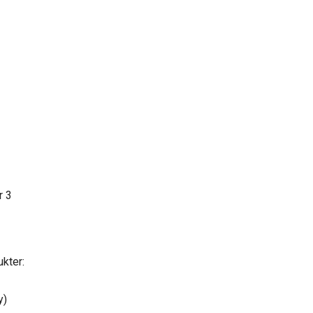
r 3
kter:
y)